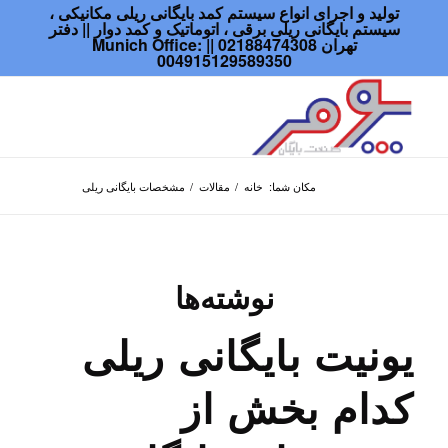
تولید و اجرای انواع سیستم کمد بایگانی ریلی مکانیکی ،
سیستم بایگانی ریلی برقی ، اتوماتیک و کمد دوار || دفتر
تهران 02188474308 || Munich Office:
004915129589350
مکان شما:
خانه
/
مقالات
/
مشخصات بایگانی ریلی
نوشته‌ها
یونیت بایگانی ریلی
کدام بخش از