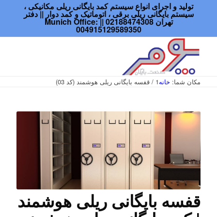
تولید و اجرای انواع سیستم کمد بایگانی ریلی مکانیکی ،
سیستم بایگانی ریلی برقی ، اتوماتیک و کمد دوار || دفتر
تهران 02188474308 || Munich Office:
004915129589350
مکان شما:
خانه
1
/
قفسه بایگانی ریلی هوشمند (کد 03)
قفسه بایگانی ریلی هوشمند