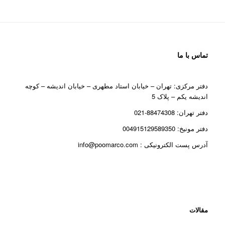
تماس با ما
دفتر مرکزی: تهران – خیابان استاد مطهری – خیابان اندیشه – کوچه
اندیشه یکم – پلاک 5
دفتر تهران: 88474308-021
دفتر مونیخ: 004915129589350
آدرس پست الکترونیکی : info@poomarco.com
مقالات