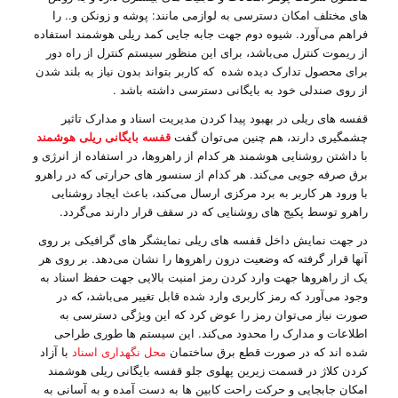
های مختلف امکان دسترسی به لوازمی مانند: پوشه و زونکن و.. را
فراهم می‌آورد. شیوه دوم جهت جابه جایی کمد ریلی هوشمند استفاده
از ریموت کنترل می‌باشد، برای این منظور سیستم کنترل از راه دور
برای محصول تدارک دیده شده که کاربر بتواند بدون نیاز به بلند شدن
از روی صندلی خود به بایگانی دسترسی داشته باشد .
قفسه های ریلی در بهبود پیدا کردن مدیریت اسناد و مدارک تاثیر
چشمگیری دارند، هم چنین می‌توان گفت
قفسه بایگانی ریلی هوشمند
با داشتن روشنایی هوشمند هر کدام از راهروها، در استفاده از انرژی و
برق صرفه جویی می‌کند. هر کدام از سنسور های حرارتی که در راهرو
با ورود هر کاربر به برد مرکزی ارسال می‌کند، باعث ایجاد روشنایی
راهرو توسط پکیج های روشنایی که در سقف قرار دارند می‌گردد.
در جهت نمایش داخل قفسه های ریلی نمایشگر های گرافیکی بر روی
آنها قرار گرفته که وضعیت درون راهروها را نشان می‌دهد. بر روی هر
یک از راهروها جهت وارد کردن رمز امنیت بالایی جهت حفظ اسناد به
وجود می‌آورد که رمز کاربری وارد شده قابل تغییر می‌باشد، که در
صورت نیاز می‌توان رمز را عوض کرد که این ویژگی دسترسی به
اطلاعات و مدارک را محدود می‌کند. این سیستم ها طوری طراحی
شده اند که در صورت قطع برق ساختمان
محل نگهداری اسناد
با آزاد
کردن کلاژ در قسمت زیرین پهلوی جلو قفسه بایگانی ریلی هوشمند
امکان جابجایی و حرکت راحت کابین ها به دست آمده و به آسانی به