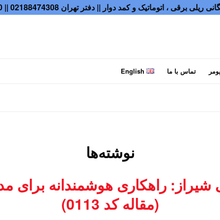
 کمد دوار || دفتر تهران 02188474308 || Munich Office: 004915129589350
پومر
تماس با ما
English
نوشته‌ها
ی شیراز: راهکاری هوشمندانه برای مد
(مقاله کد 0113)